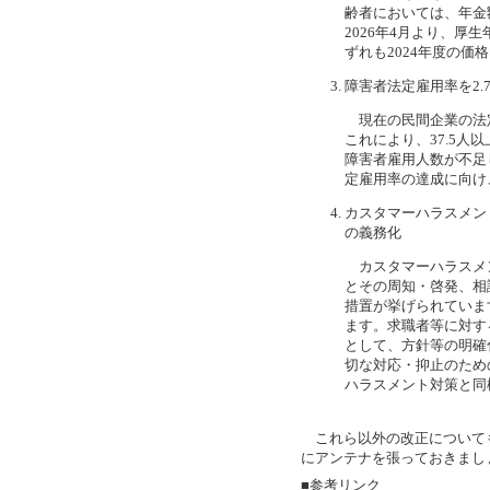
齢者においては、年金
2026年4月より、厚
ずれも2024年度の価
障害者法定雇用率を2.
現在の民間企業の法定雇
これにより、37.5
障害者雇用人数が不足
定雇用率の達成に向け
カスタマーハラスメン
の義務化
カスタマーハラスメ
とその周知・啓発、相
措置が挙げられていま
ます。求職者等に対す
として、方針等の明確
切な対応・抑止のため
ハラスメント対策と同
これら以外の改正について
にアンテナを張っておきまし
■参考リンク