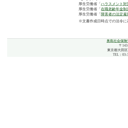
厚生労働省「
ハラスメント対
厚生労働省「
在職老齢年金制
厚生労働省「
障害者の法定雇
※文書作成日時点での法令に
奥島社会保険
〒143
東京都大田区大
TEL：03-3