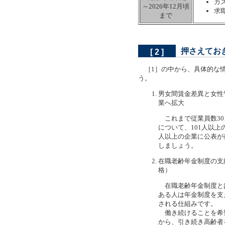
カ
～2026年12月頃
求
まで
押さえてお
[ 2 ]
［1］の中から、具体的な情
う。
男女間賃金差異と女性
業へ拡大
これまで従業員数30
について、101人以
人以上の企業に公表が
しましょう。
在職老齢年金制度の支給
格）
在職老齢年金制度と
ある人は年金制度を支
される仕組みです。
働き続けることを希
から、引き続き高齢者