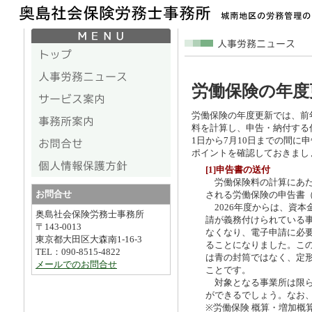
労働保険の年度
労働保険の年度更新では、前
料を計算し、申告・納付する
1日から7月10日までの間に
ポイントを確認しておきまし
[1]申告書の送付
労働保険料の計算にあた
お問合せ
される労働保険の申告書
2026年度からは、資本
奥島社会保険労務士事務所
請が義務付けられている
〒143-0013
なくなり、電子申請に必
東京都大田区大森南1-16-3
ることになりました。この
TEL：090-8515-4822
は青の封筒ではなく、定
メールでのお問合せ
ことです。
対象となる事業所は限ら
ができるでしょう。なお
※労働保険 概算・増加概