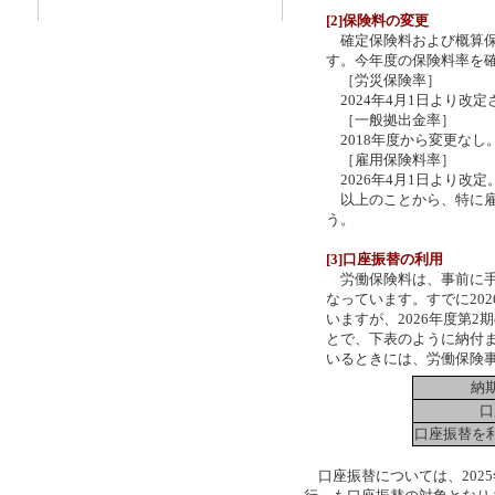
[2]保険料の変更
確定保険料および概算保
す。今年度の保険料率を
［労災保険率］
2024年4月1日より改
［一般拠出金率］
2018年度から変更なし
［雇用保険料率］
2026年4月1日より改定
以上のことから、特に雇
う。
[3]口座振替の利用
労働保険料は、事前に手
なっています。すでに20
いますが、2026年度第
とで、下表のように納付
いるときには、労働保険
納期
口
口座振替を
口座振替については、202