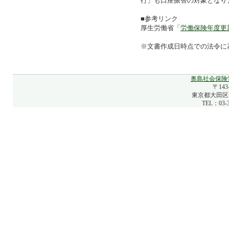
行」も口座振替の対象となり
■参考リンク
厚生労働省「
労働保険年度更
※文書作成日時点での法令に
奥島社会保険
〒143
東京都大田区大
TEL：03-3