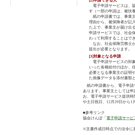
[2]申請できる人
電子申請サービスは、協
す（一部の申請は、被扶
紙の申請書では、事業主
理由から、被保険者が記
た上で、事業主が届け出
申請サービスでは、社会
わって利用することはで
なお、社会保険労務士が
提出が必要となります。
[3]対象となる申請
電子申請サービスの対象
いった各種給付のほか、
必要となる事業主の証明
た画像データを添付書類
紙の申請書から、電子申請
あります。事業主としては申
お、電子申請サービス提供時
や土日祝日、12月29日から
■参考リンク
協会けんぽ「
電子申請サービ
※文書作成日時点での法令に