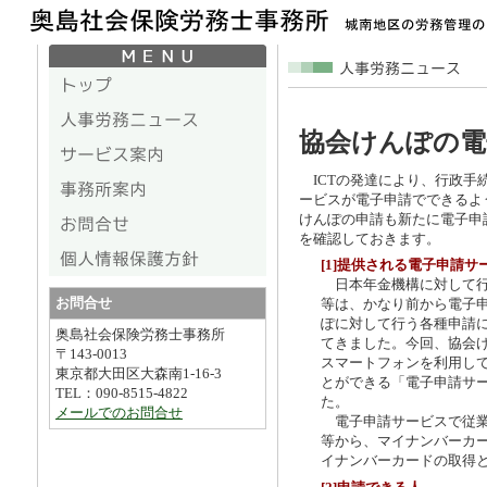
協会けんぽの電子
ICTの発達により、行政手
ービスが電子申請でできるよ
けんぽの申請も新たに電子申
を確認しておきます。
[1]提供される電子申請サ
日本年金機構に対して行
お問合せ
等は、かなり前から電子
ぽに対して行う各種申請
奥島社会保険労務士事務所
てきました。今回、協会け
〒143-0013
スマートフォンを利用し
東京都大田区大森南1-16-3
とができる「電子申請サ
TEL：090-8515-4822
た。
メールでのお問合せ
電子申請サービスで従業
等から、マイナンバーカ
イナンバーカードの取得