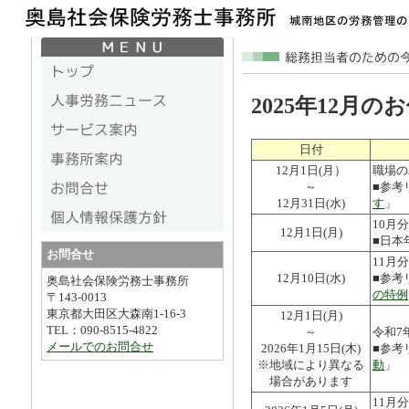
2025年12月
日付
12月1日(月）
職場の
～
■参考
12月31日(水)
す
」
10月
12月1日(月)
■日本
お問合せ
11月
12月10日(水)
■参考
奥島社会保険労務士事務所
の特例
〒143-0013
東京都大田区大森南1-16-3
12月1日(月)
TEL：090-8515-4822
～
令和7
メールでのお問合せ
2026年1月15日(木)
■参考
※地域により異なる
動
」
場合があります
11月