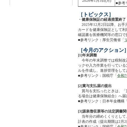
2026年1月5日(月)
■参考
［トピックス］
・健康保険証の経過措置終了
2025年12月2日以降、お
カードを健康保険証として利
確認書を医療機関等の窓口で
■参考リンク：厚生労働省「
［今月のアクション
[1]年末調整
今年の年末調整では税制改
ックや入力作業を行っている
ルを作成し、進捗管理をして
■参考リンク：国税庁「
令和
[2]賞与支払届の提出
賞与を支払ったときは、「賞
る場合は健康保険組合）へ届
■参考リンク：日本年金機構
[3]源泉徴収票等の法定調書
当年分の締めくくりとして
計表の作成（提出期限は2月
■参考リンク：国税庁「
令和