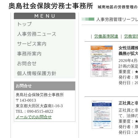
｜
労働基準関連
｜
労務管
女性活躍
義務が拡
2026年
計画の策
重要度：
発行者：
発行日：20
お問合せ
奥島社会保険労務士事務所
〒143-0013
正社員と
東京都大田区大森南1-16-3
正社員と
TEL：090-8515-4822
て、法律
メールでのお問合せ
重要度：
発行者：
発行日：20