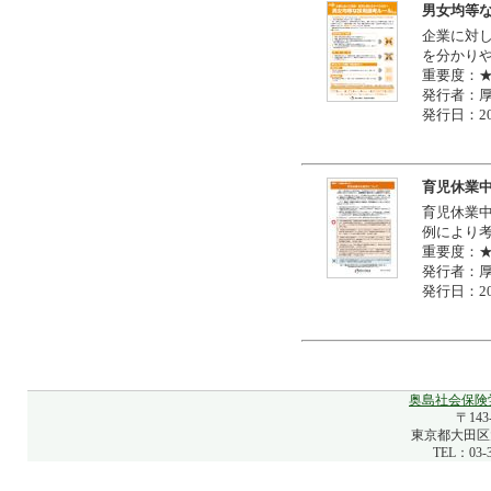
男女均等
企業に対
を分かり
重要度：
発行者：
発行日：20
育児休業
育児休業
例により
重要度：
発行者：
発行日：20
奥島社会保険
〒143
東京都大田区大
TEL：03-3